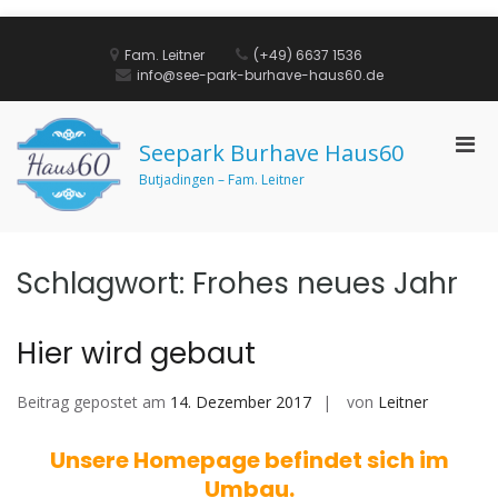
Zurück
zum
Fam. Leitner
(+49) 6637 1536
Inhalt
info@see-park-burhave-haus60.de
Pri
Seepark Burhave Haus60
Men
Butjadingen – Fam. Leitner
für
mobi
Ger
Schlagwort:
Frohes neues Jahr
Hier wird gebaut
Beitrag gepostet am
14. Dezember 2017
von
Leitner
Unsere Homepage befindet sich im
Umbau.