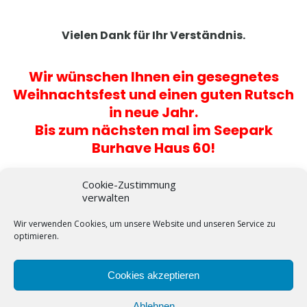
Vielen Dank für Ihr Verständnis.
Wir wünschen Ihnen ein gesegnetes
Weihnachtsfest und einen guten Rutsch
in neue Jahr.
Bis zum nächsten mal im Seepark
Burhave Haus 60!
Tagged:
2018
,
Bremerhaven
,
Burhave
,
Butjadingen
,
Erholung
,
Cookie-Zustimmung
Ferien
,
Ferienhaus
,
Frohes neues Jahr
,
Grillen
,
Haus60
,
verwalten
Internetseite
,
Leitner
,
Neue Seite
,
Schöne Zeit
,
See
,
Seepark
,
Sonne
,
Umbau
,
Urlaub
Wir verwenden Cookies, um unsere Website und unseren Service zu
optimieren.
Cookies akzeptieren
Ablehnen