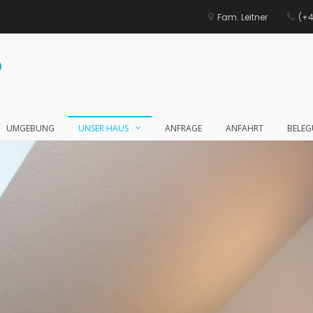
Fam. Leitner
(+4
0
UMGEBUNG
UNSER HAUS
ANFRAGE
ANFAHRT
BELE